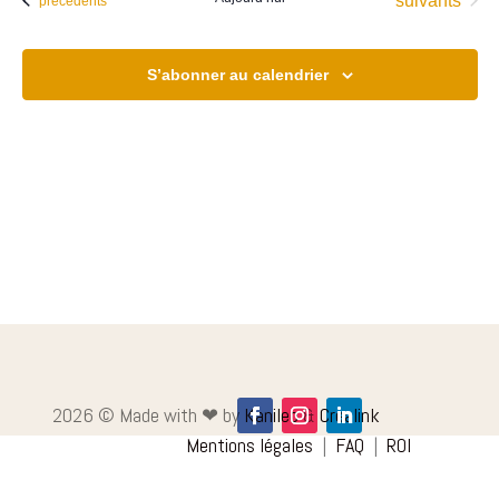
suivants
précédents
S’abonner au calendrier
2026
©
Made with ❤︎ by
Kanileo
&
Crealink
Mentions légales
|
FAQ
|
ROI