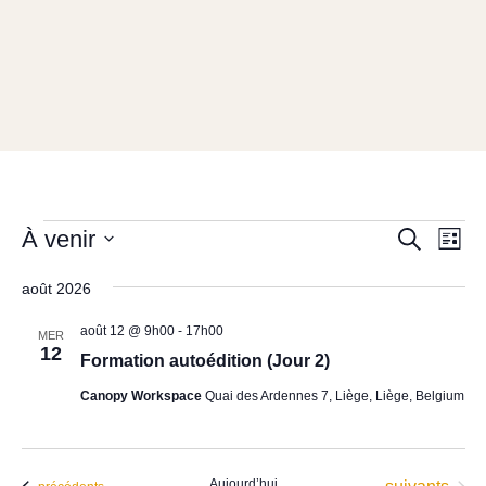
Évènements
Recher
Nav
À venir
Recherche
Liste
de
et
Sélectionnez
vue
navigat
août 2026
une
Év
de
date.
août 12 @ 9h00
-
17h00
MER
vues
12
Formation autoédition (Jour 2)
Évènem
Canopy Workspace
Quai des Ardennes 7, Liège, Liège, Belgium
Aujourd’hui
Évènements
Évènements